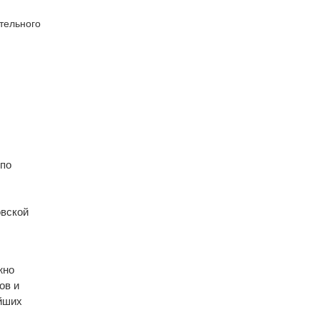
ительного
 по
овской
жно
ов и
йших