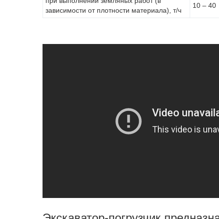
при выполнении земляных работ (в
10 – 40
зависимости от плотности материала), т/ч
Экскаватор-погрузчик предназн