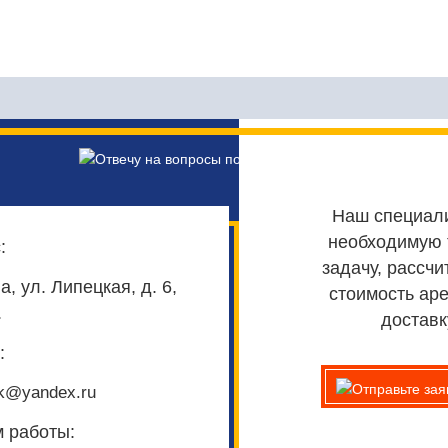
Наш специали
необходимую 
имость в аренде
:
задачу, рассч
ецтехники?
ва,
ул. Липецкая, д. 6,
стоимость аре
ре под вашу задачу?
.
доставк
:
sk@yandex.ru
 работы: