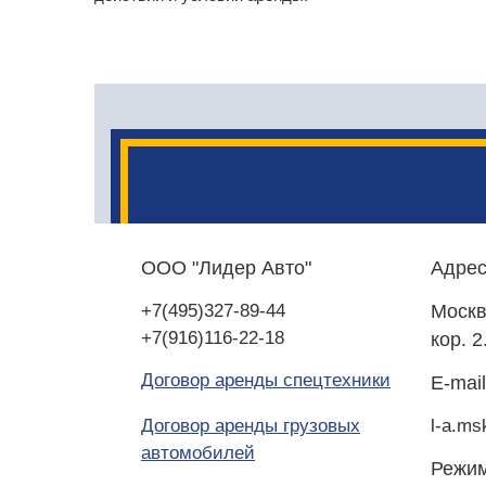
У вас есть необход
ООО "Лидер Авто"
Адрес
нескольких единиц сп
+7(495)327-89-44
Моск
Сомневаетесь в выбо
+7(916)116-22-18
кор. 2
Договор аренды спецтехники
E-mail
Договор аренды грузовых
l-a.m
автомобилей
Режим