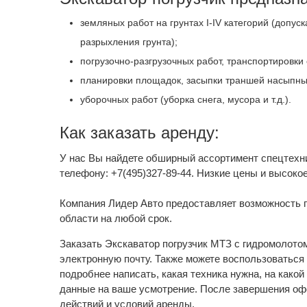
земляных работ на грунтах I-IV категорий (допу
разрыхления грунта);
погрузочно-разгрузочных работ, транспортировк
планировки площадок, засыпки траншей насыпны
уборочных работ (уборка снега, мусора и т.д.).
Как заказать аренду:
У нас Вы найдете обширный ассортимент спецтехник
телефону: +7(495)327-89-44. Низкие цены и высокое
Компания Лидер Авто предоставляет возможность п
области на любой срок.
Заказать Экскаватор погрузчик МТЗ с гидромолотом
электронную почту. Также можете воспользоваться 
подробнее написать, какая техника нужна, на како
данные на ваше усмотрение. После завершения о
действий и условий аренды.