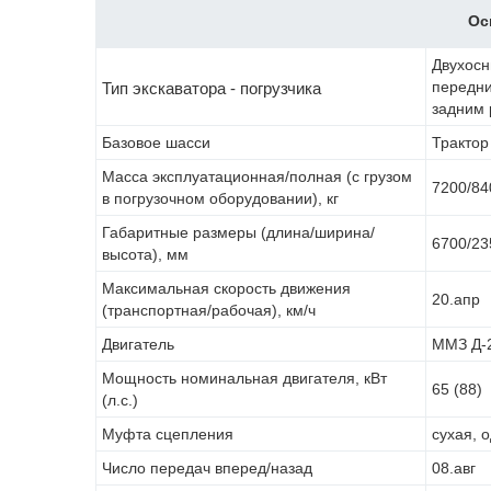
Ос
Двухосн
передни
Тип экскаватора - погрузчика
задним 
Базовое шасси
Тракто
Масса эксплуатационная/полная (с грузом
7200/84
в погрузочном оборудовании), кг
Габаритные размеры (длина/ширина/
6700/23
высота), мм
Максимальная скорость движения
20.апр
(транспортная/рабочая), км/ч
Двигатель
ММЗ Д-2
Мощность номинальная двигателя, кВт
65 (88)
(л.с.)
Муфта сцепления
сухая, 
Число передач вперед/назад
08.авг